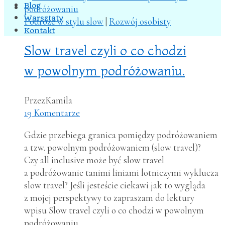
Blog
No menu assigned
Warsztaty
Podróże w stylu slow
|
Rozwój osobisty
Kontakt
Slow travel czyli o co chodzi
w powolnym podróżowaniu.
Przez
Kamila
19 Komentarze
Gdzie przebiega granica pomiędzy podróżowaniem
a tzw. powolnym podróżowaniem (slow travel)?
Czy all inclusive może być slow travel
a podróżowanie tanimi liniami lotniczymi wyklucza
slow travel? Jeśli jesteście ciekawi jak to wygląda
z mojej perspektywy to zapraszam do lektury
wpisu Slow travel czyli o co chodzi w powolnym
podróżowaniu.