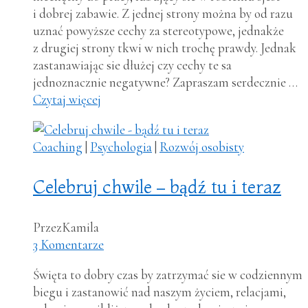
i dobrej zabawie. Z jednej strony można by od razu
uznać powyższe cechy za stereotypowe, jednakże
z drugiej strony tkwi w nich trochę prawdy. Jednak
zastanawiając sie dłużej czy cechy te sa
jednoznacznie negatywne? Zapraszam serdecznie …
Czytaj więcej
Coaching
|
Psychologia
|
Rozwój osobisty
Celebruj chwile – bądź tu i teraz
Przez
Kamila
3 Komentarze
Święta to dobry czas by zatrzymać sie w codziennym
biegu i zastanowić nad naszym życiem, relacjami,