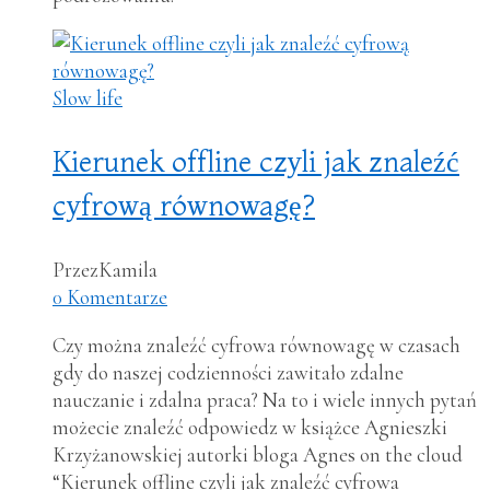
Slow life
Kierunek offline czyli jak znaleźć
cyfrową równowagę?
Przez
Kamila
0 Komentarze
Czy można znaleźć cyfrowa równowagę w czasach
gdy do naszej codzienności zawitało zdalne
nauczanie i zdalna praca? Na to i wiele innych pytań
możecie znaleźć odpowiedz w książce Agnieszki
Krzyżanowskiej autorki bloga Agnes on the cloud
“Kierunek offline czyli jak znaleźć cyfrowa