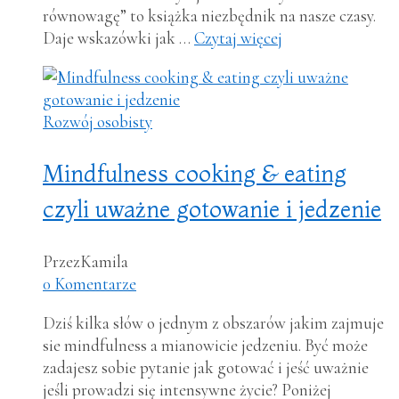
równowagę” to książka niezbędnik na nasze czasy.
Daje wskazówki jak …
Czytaj więcej
Rozwój osobisty
Mindfulness cooking & eating
czyli uważne gotowanie i jedzenie
Przez
Kamila
0 Komentarze
Dziś kilka słów o jednym z obszarów jakim zajmuje
sie mindfulness a mianowicie jedzeniu. Być może
zadajesz sobie pytanie jak gotować i jeść uważnie
jeśli prowadzi się intensywne życie? Poniżej