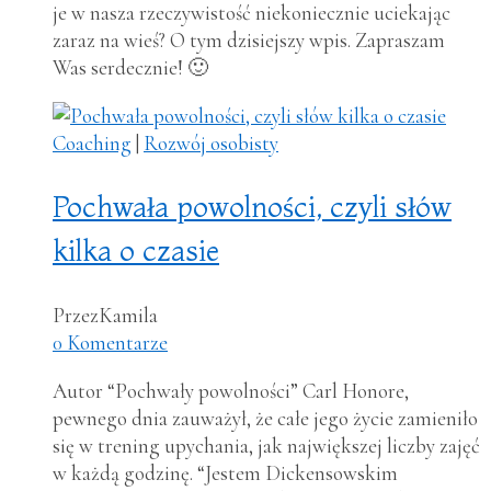
je w nasza rzeczywistość niekoniecznie uciekając
zaraz na wieś? O tym dzisiejszy wpis. Zapraszam
Was serdecznie! 🙂
Coaching
|
Rozwój osobisty
Pochwała powolności, czyli słów
kilka o czasie
Przez
Kamila
0 Komentarze
Autor “Pochwały powolności” Carl Honore,
pewnego dnia zauważył, że całe jego życie zamieniło
się w trening upychania, jak największej liczby zajęć
w każdą godzinę. “Jestem Dickensowskim