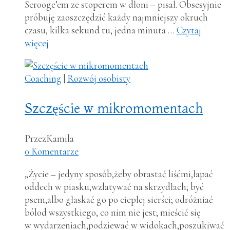
Scrooge’em ze stoperem w dłoni – pisał. Obsesyjnie
próbuję zaoszczędzić każdy najmniejszy okruch
czasu, kilka sekund tu, jedna minuta …
Czytaj
więcej
Coaching
|
Rozwój osobisty
Szczęście w mikromomentach
Przez
Kamila
0 Komentarze
„Życie – jedyny sposób,żeby obrastać liśćmi,łapać
oddech w piasku,wzlatywać na skrzydłach; być
psem,albo głaskać go po ciepłej sierści; odróżniać
bólod wszystkiego, co nim nie jest; mieścić się
w wydarzeniach,podziewać w widokach,poszukiwać