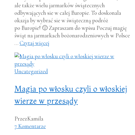
ale także wielu jarmarków świątecznych
odbywających sie w całej Europie. To doskonala
okazja by wybrać sie w świąteczną podróż
po Europie! 🙂 Zapraszam do wpisu Poczuj magię
świąt na jarmarkach bożonarodzeniowych w Polsce
…
Czytaj więcej
Uncategorized
Magia po włosku czyli o włoskiej
wierze w przesądy
Przez
Kamila
7 Komentarze