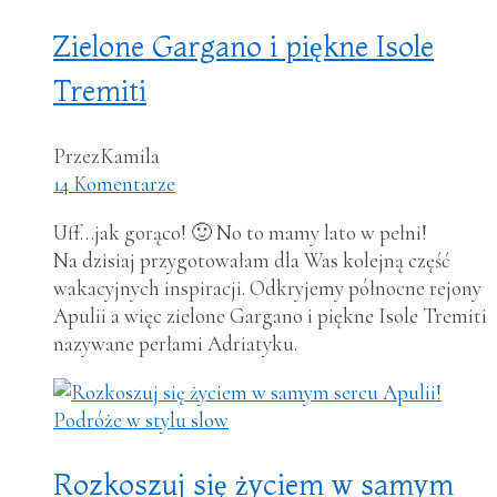
Zielone Gargano i piękne Isole
Tremiti
Przez
Kamila
14 Komentarze
Uff…jak gorąco! 🙂 No to mamy lato w pełni!
Na dzisiaj przygotowałam dla Was kolejną część
wakacyjnych inspiracji. Odkryjemy północne rejony
Apulii a więc zielone Gargano i piękne Isole Tremiti
nazywane perłami Adriatyku.
Podróże w stylu slow
Rozkoszuj się życiem w samym