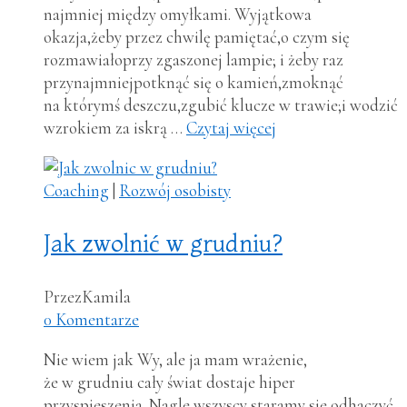
najmniej między omyłkami. Wyjątkowa
okazja,żeby przez chwilę pamiętać,o czym się
rozmawiałoprzy zgaszonej lampie; i żeby raz
przynajmniejpotknąć się o kamień,zmoknąć
na którymś deszczu,zgubić klucze w trawie;i wodzić
wzrokiem za iskrą …
Czytaj więcej
Coaching
|
Rozwój osobisty
Jak zwolnić w grudniu?
Przez
Kamila
0 Komentarze
Nie wiem jak Wy, ale ja mam wrażenie,
że w grudniu cały świat dostaje hiper
przyspieszenia. Nagle wszyscy staramy sie odhaczyć