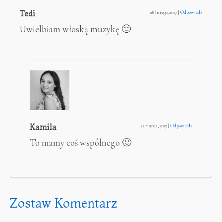
Tedi
28 lutego, 2017
|
Odpowiedz
Uwielbiam włoską muzykę 🙂
Kamila
23 marca, 2017
|
Odpowiedz
To mamy coś wspólnego 🙂
Zostaw Komentarz