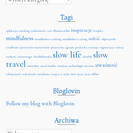
Tagi
inspiracje
aplikacje
coaching
codzienność
czas
dbanieosiebie
książka
mindfulness
miłość
mindfulness cooking
mindfulness eating
odpoczynek
osiedbanie
pozytywne nastawienie
pozytywny egoizm
praktyka
recenzja
regeneracja
rozwoj
slow life
slow
osobisty
równowaga
slowbiblioteka
slowlife
travel
uważność
smartfon
social media
szczęście
technologie
uważna
wdzięczność
wskazówki
świadoma
święta w stylu slow
życie
życie offline
Bloglovin
Follow my blog with Bloglovin
Archiwa
Archiwa