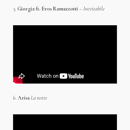
5.
Giorgia ft. Eros Ramazzotti
–
Inevitabile
6.
Arisa
La notte