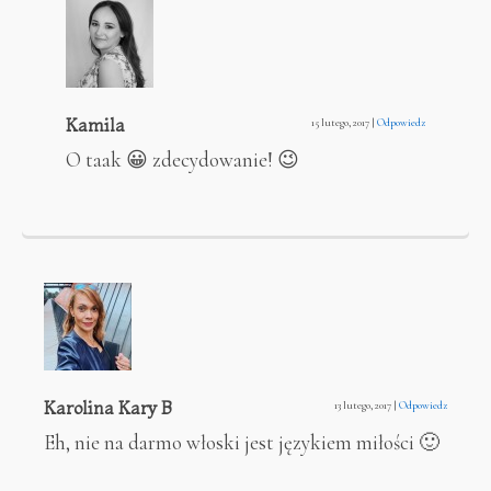
Kamila
15 lutego, 2017
|
Odpowiedz
O taak 😀 zdecydowanie! 😉
Karolina Kary B
13 lutego, 2017
|
Odpowiedz
Eh, nie na darmo włoski jest językiem miłości 🙂