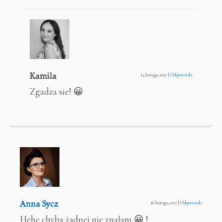
Kamila
15 lutego, 2017
|
Odpowiedz
Zgadza sie! 😀
Anna Sycz
16 lutego, 2017
|
Odpowiedz
Hehe chyba żadnej nie znałam 😀 !