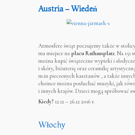
Austria – Wiedeń
Atmosfere świąt poczujemy także w stolic
ma miejsce na
placu Rathausplatz
. Na 151
można kupić świąteczne wypieki i słodycz
i skóry, biżuterię oraz ceramikę artystyc
m.in pieczonych kasztanów , a także inny
choince można posłuchać muzyki, jak rów
i innych krajów. Dzieci mogą spróbować s
Kiedy?
12.12 – 26.12 2016 r.
Włochy