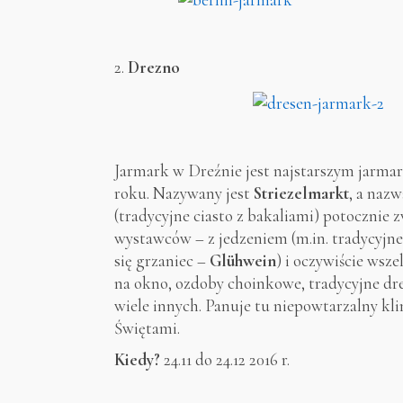
2.
Drezno
Jarmark w Dreźnie jest najstarszym jarm
roku. Nazywany jest
Striezelmarkt
, a nazw
(tradycyjne ciasto z bakaliami) potocznie 
wystawców – z jedzeniem (m.in. tradycyjne
się grzaniec –
Glühwein
) i oczywiście wsz
na okno, ozdoby choinkowe, tradycyjne drew
wiele innych. Panuje tu niepowtarzalny kli
Świętami.
Kiedy?
24.11 do 24.12 2016 r.