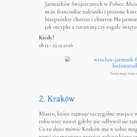
Jarmarków Świątecznych w Polsce. Może
m.in. francuskie naleśniki i prażone kasz
hiszpańskie chorizo i churros. Na jarma
jak oscypki z żurawiną czy rogale święt
Kiedy?
18.11.- 22.12.2016
Poczuj magię świąt 
2. Kraków
Miasto, które zajmuje szczególne miejsce 
roku wiec nawet gdyby nie odbywał sie ta
Co tu duzo mówić Kraków ma w sobie ma
napić sie pysznego grzańca galicyjskiego or