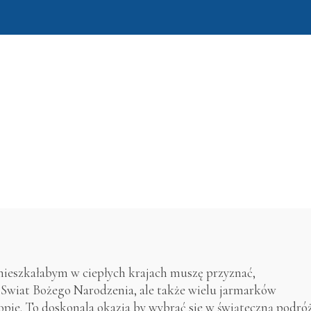
amieszkałabym w ciepłych krajach muszę przyznać,
 Swiat Bożego Narodzenia, ale także wielu jarmarków
opie. To doskonala okazja by wybrać sie w świąteczną podró