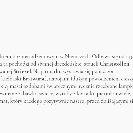
arkiem bożonarodzeniowym w Niemczech. Odbywa się od 143
a ta pochodzi od słynnej drezdeńskiej strucli
Christstollen
zwanej
Striezel
. Na jarmarku wystawia się ponad 200
 kiełbaski
Bratwurst
), napojami (dużym powodzeniem ciesz
elkiej maści ozdobami świątecznymi: ręcznie rzeźbione lampk
niane zabawki, świece, wyroby z koronki, pierniki i wiele,
mat, który każdego pozytywnie nastroi przed zbliżającymi s