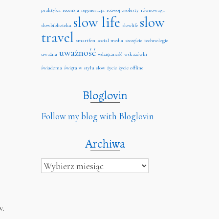
praktyka
recenzja
regeneracja
rozwoj osobisty
równowaga
slow life
slow
slowbiblioteka
slowlife
travel
smartfon
social media
szczęście
technologie
uważność
uważna
wdzięczność
wskazówki
świadoma
święta w stylu slow
życie
życie offline
Bloglovin
Follow my blog with Bloglovin
Archiwa
Archiwa
w.