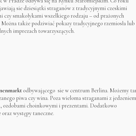
rk w Pradze odbywa się na Rynku Staromiejskim. Co roku
jawiają sie dziesiątki straganów z tradycyjnymi czeskimi
 czy smakołykami wszelkiego rodzaju – od prażonych
 Można także podziwiać pokazy tradycyjnego rzemiosła lub
dnych imprezach towarzyszących.
menmarkt
odbywającego sie w centrum Berlina. Możemy t
grzanego piwa czy wina. Poza wieloma straganami z jedzenie
łem, ozdobami choinkowymi i prezentami. Dodatkowo
 oraz występy taneczne.