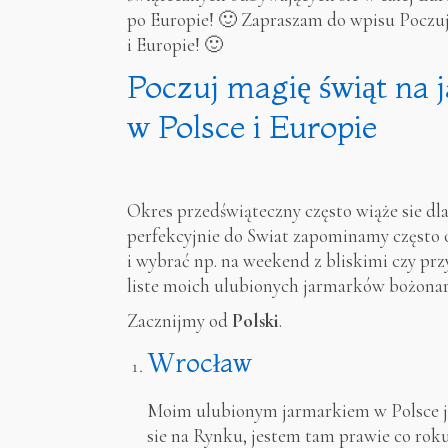
po Europie! 🙂 Zapraszam do wpisu Poczu
i Europie! 🙂
Poczuj magię świąt na
w Polsce i Europie
Okres przedświąteczny często wiąże sie dla
perfekcyjnie do Swiat zapominamy często 
i wybrać np. na weekend z bliskimi czy pr
liste moich ulubionych jarmarków bożonar
Zacznijmy od
Polski
.
Wrocław
Moim ulubionym jarmarkiem w Polsce 
sie na Rynku, jestem tam prawie co roku.