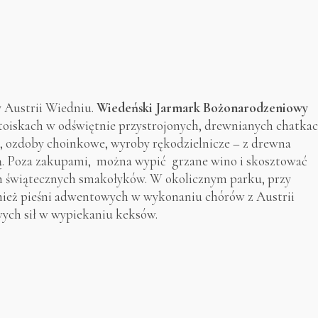
y Austrii Wiedniu.
Wiedeński Jarmark Bożonarodzeniowy
 stoiskach w odświętnie przystrojonych, drewnianych chatka
e, ozdoby choinkowe, wyroby rękodzielnicze – z drewna
zną. Poza zakupami, można wypić grzane wino i skosztować
ch świątecznych smakołyków. W okolicznym parku, przy
nież pieśni adwentowych w wykonaniu chórów z Austrii
wych sił w wypiekaniu keksów.