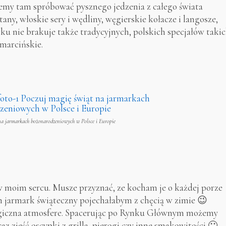
my tam spróbować pysznego jedzenia z całego świata
tany, włoskie sery i wędliny, węgierskie kołacze i langosze,
rku nie brakuje także tradycyjnych, polskich specjałów taki
omarcińskie.
na jarmarkach bożonarodzeniowych w Polsce i Europie
w moim sercu. Musze przyznać, ze kocham je o każdej porze
m jarmark świąteczny pojechałabym z chęcią w zimie 😉
giczna atmosfere. Spacerując po Rynku Głównym możemy
az zjeść oscypki z grilla, pierogi czy inne smakowitości 🙂