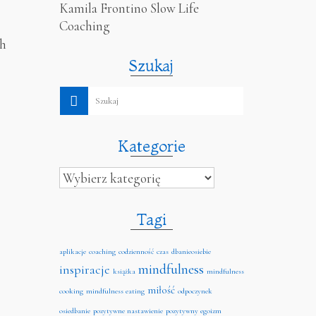
Kamila Frontino Slow Life
Coaching
ch
Szukaj
Kategorie
Kategorie
Tagi
aplikacje
coaching
codzienność
czas
dbanieosiebie
mindfulness
inspiracje
książka
mindfulness
miłość
cooking
mindfulness eating
odpoczynek
osiedbanie
pozytywne nastawienie
pozytywny egoizm