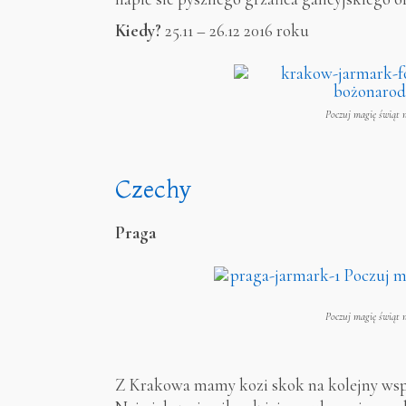
Kiedy?
25.11 – 26.12 2016 roku
Poczuj magię świąt 
Czechy
Praga
Poczuj magię świąt 
Z Krakowa mamy kozi skok na kolejny wspa