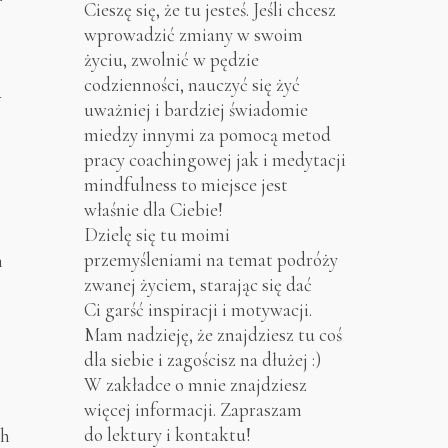
Cieszę się, że tu jesteś. Jeśli chcesz
wprowadzić zmiany w swoim
życiu, zwolnić w pędzie
h
codzienności, nauczyć się żyć
uważniej i bardziej świadomie
miedzy innymi za pomocą metod
pracy coachingowej jak i medytacji
mindfulness to miejsce jest
właśnie dla Ciebie!
Dzielę się tu moimi
przemyśleniami na temat podróży
m
zwanej życiem, starając się dać
Ci garść inspiracji i motywacji.
Mam nadzieję, że znajdziesz tu coś
dla siebie i zagościsz na dłużej :)
W zakładce o mnie znajdziesz
więcej informacji. Zapraszam
do lektury i kontaktu!
ch