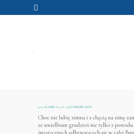
Puglia slow holidays
przez
KAMILA
with
24 KOMENTARZE
Choc nie lubię zimna i z chęcią na zimę z
ze uwielbiam grudzień nie tylko z powodu
świątecznych odbywających sie w całej Eur