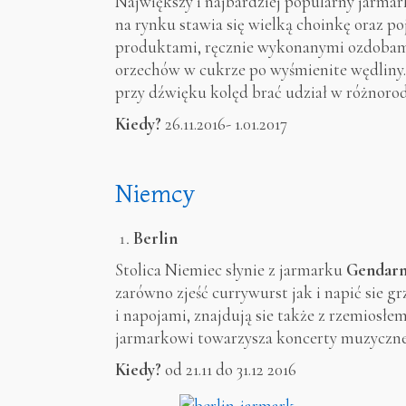
Największy i najbardziej popularny jarma
na rynku stawia się wielką choinkę oraz po
produktami, ręcznie wykonanymi ozdobami
orzechów w cukrze po wyśmienite wędliny.
przy dźwięku kolęd brać udział w różnoro
Kiedy?
26.11.2016- 1.01.2017
Niemcy
Berlin
Stolica Niemiec słynie z jarmarku
Gendar
zarówno zjeść currywurst jak i napić sie 
i napojami, znajdują sie także z rzemios
jarmarkowi towarzysza koncerty muzyczne
Kiedy?
od 21.11 do 31.12 2016